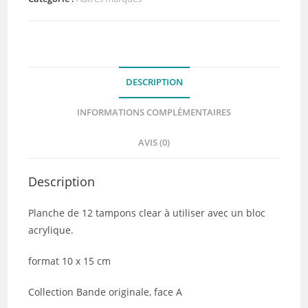
jour
-
collection
de
DESCRIPTION
papiers
Bande
INFORMATIONS COMPLÉMENTAIRES
originale,
face
AVIS (0)
A
-
Description
HA
PI
Planche de 12 tampons clear à utiliser avec un bloc
Litlle
acrylique.
Fox
format 10 x 15 cm
Collection Bande originale, face A