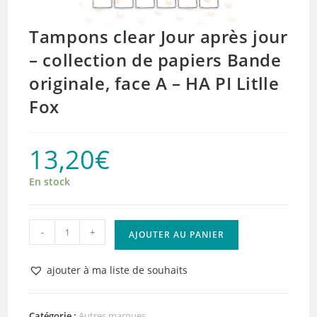
Tampons clear Jour après jour
– collection de papiers Bande
originale, face A – HA PI Litlle
Fox
13,20
€
En stock
quantité
-
+
AJOUTER AU PANIER
de
Tampons
ajouter à ma liste de souhaits
clear
Jour
après
Catégorie :
Autres marques