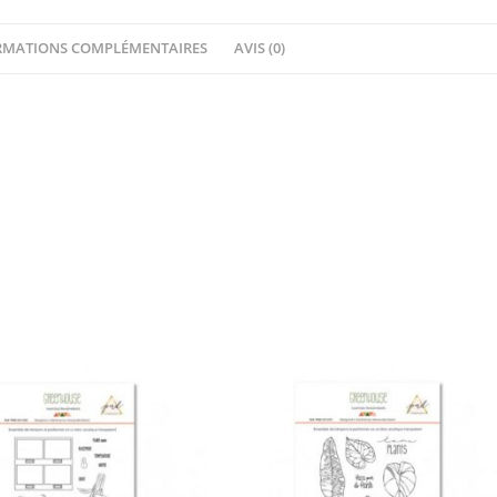
HA
PI
RMATIONS COMPLÉMENTAIRES
AVIS (0)
Little
Fox