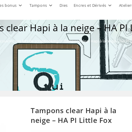
es bonus
Tampons
Dies
Encres et Dérivés
Atelier
clear Hapi à la neige – HA PI L
couvrez nos kits de scrapbooking
>
Tampons clear Hapi à la neige – HA PI L
Tampons clear Hapi à la
neige – HA PI Little Fox