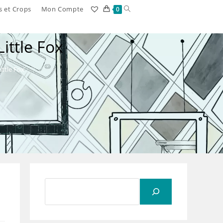
Toggle
s et Crops
Mon Compte
0
website
ittle Fox
search
ittle Fox
Rechercher