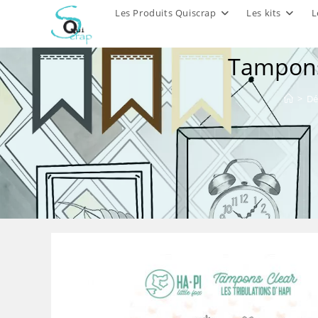
Skip
Les Produits Quiscrap
Les kits
L
to
content
Tampons 
>
Dé