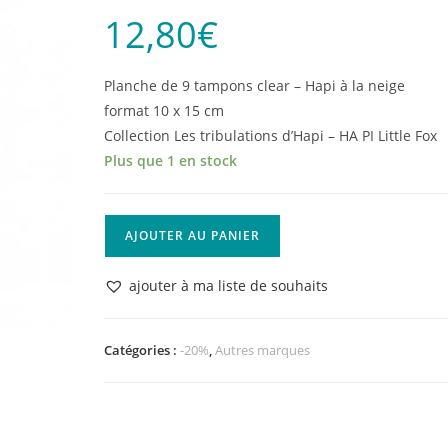
12,80
€
Planche de 9 tampons clear – Hapi à la neige
format 10 x 15 cm
Collection Les tribulations d’Hapi – HA PI Little Fox
Plus que 1 en stock
quantité
AJOUTER AU PANIER
de
Tampons
ajouter à ma liste de souhaits
clear
Hapi
à
Catégories :
-20%
,
Autres marques
la
neige
-