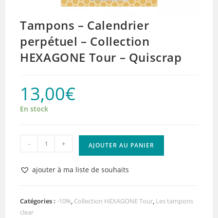
Tampons – Calendrier
perpétuel – Collection
HEXAGONE Tour – Quiscrap
13,00
€
En stock
quantité
-
+
AJOUTER AU PANIER
de
Tampons
ajouter à ma liste de souhaits
–
Calendrier
perpétuel
Catégories :
-10%
,
Collection HEXAGONE Tour
,
Les tampons
clear
–