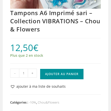
Tampons A6 Imprimé sari –
Collection VIBRATIONS – Chou
& Flowers
12,50
€
Plus que 2 en stock
quantité
-
+
AJOUTER AU PANIER
de
Tampons
ajouter à ma liste de souhaits
A6
Imprimé
sari
Catégories :
-10%
,
Chou&Flowers
-