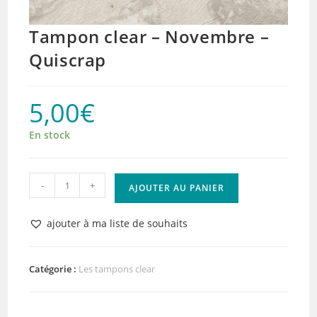
Tampon clear – Novembre –
Quiscrap
5,00
€
En stock
quantité
-
+
AJOUTER AU PANIER
de
Tampon
ajouter à ma liste de souhaits
clear
-
Novembre
Catégorie :
Les tampons clear
-
Quiscrap