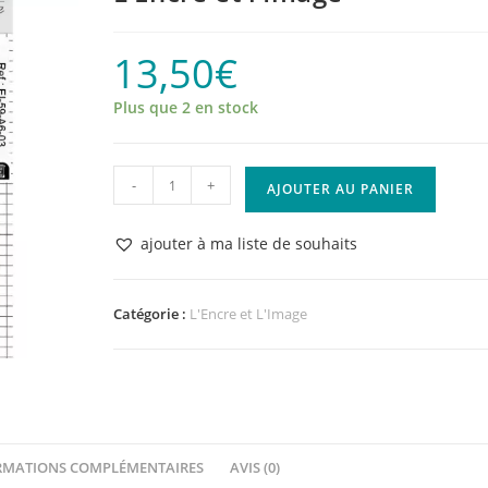
13,50
€
Plus que 2 en stock
quantité
-
+
AJOUTER AU PANIER
de
Tampon
ajouter à ma liste de souhaits
clear
-
Les
Catégorie :
L'Encre et L'Image
Gourmandises
de
Lison
-
L'Encre
RMATIONS COMPLÉMENTAIRES
AVIS (0)
et