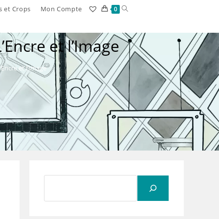
Toggle
s et Crops
Mon Compte
0
website
Encre et l’Image
search
Encre et l’Image
Rechercher