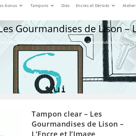
es bonus
Tampons
Dies
Encres et Dérivés
Atelier
Les Gourmandises de Lison – L’
 nos kits de scrapbooking
>
Tampon clear – Les Gourmandises de Lison – L’
Tampon clear – Les
Gourmandises de Lison –
L’Encre et l’Image