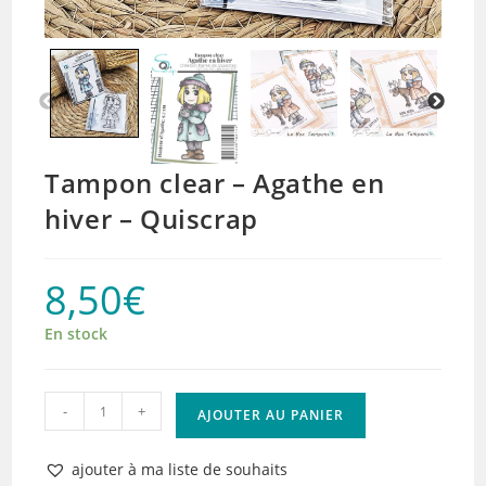
Tampon clear – Agathe en
hiver – Quiscrap
8,50
€
En stock
quantité
-
+
AJOUTER AU PANIER
de
Tampon
ajouter à ma liste de souhaits
clear