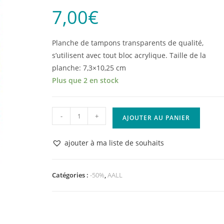
7,00
€
Planche de tampons transparents de qualité,
s’utilisent avec tout bloc acrylique. Taille de la
planche: 7,3×10,25 cm
Plus que 2 en stock
quantité
-
+
AJOUTER AU PANIER
de
Tampon
ajouter à ma liste de souhaits
clear
AALL
and
Catégories :
-50%
,
AALL
Create
Stamp
Set