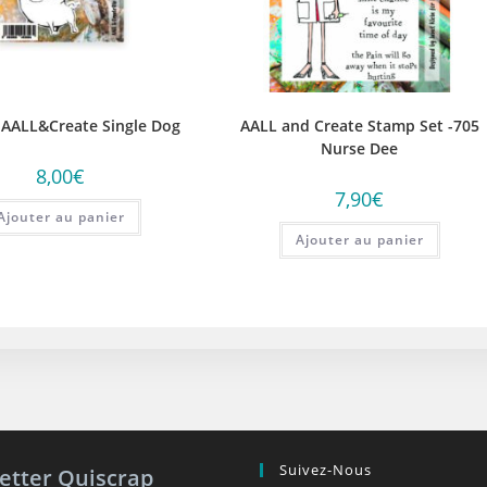
 AALL&Create Single Dog
AALL and Create Stamp Set -705
Nurse Dee
8,00
€
7,90
€
Ajouter au panier
Ajouter au panier
Suivez-Nous
etter Quiscrap