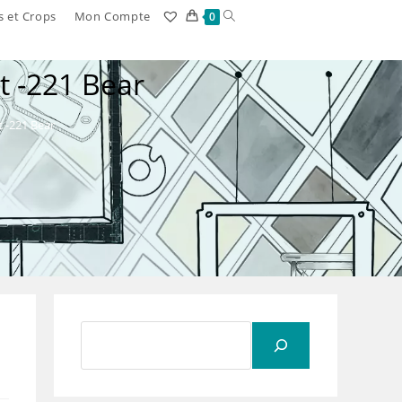
Toggle
s et Crops
Mon Compte
0
website
t -221 Bear
search
 -221 Bear
Rechercher