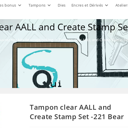
es bonus
Tampons
Dies
Encres et Dérivés
Atelier
ar AALL and Create Stamp Se
uvrez nos kits de scrapbooking
>
Tampon clear AALL and Create Stamp Set
Tampon clear AALL and
Create Stamp Set -221 Bear