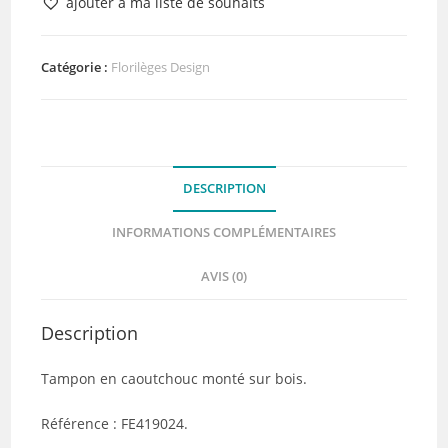
ajouter à ma liste de souhaits
Bois
Un
Temps
Catégorie :
Florilèges Design
pour
Soi
Florilèges
Design
DESCRIPTION
INFORMATIONS COMPLÉMENTAIRES
AVIS (0)
Description
Tampon en caoutchouc monté sur bois.
Référence : FE419024.