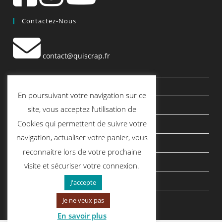
Contactez-Nous
contact@quiscrap.fr
Les Fiches Techniques et les Tutos
En poursuivant votre navigation sur ce
Le Blog
site, vous acceptez l’utilisation de
Cookies qui permettent de suivre votre
Conditions générales de vente
navigation, actualiser votre panier, vous
Mentions légales
reconnaitre lors de votre prochaine
Politique de confidentialité
visite et sécuriser votre connexion.
politique de cookies
J'accepte
Je ne veux pas
En savoir plus