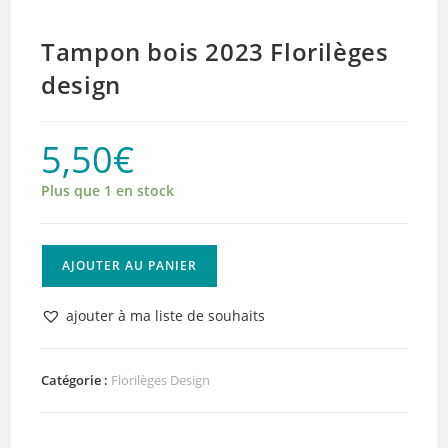
Tampon bois 2023 Florilèges
design
5,50
€
Plus que 1 en stock
quantité
AJOUTER AU PANIER
de
Tampon
ajouter à ma liste de souhaits
bois
2023
Florilèges
Catégorie :
Florilèges Design
design