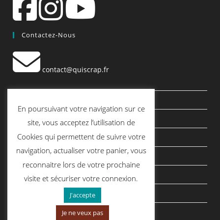
Contactez-Nous
contact@quiscrap.fr
Les Fiches Techniques et les Tutos
En poursuivant votre navigation sur ce
Le Blog
site, vous acceptez l’utilisation de
Cookies qui permettent de suivre votre
Conditions générales de vente
navigation, actualiser votre panier, vous
Mentions légales
reconnaitre lors de votre prochaine
Politique de confidentialité
visite et sécuriser votre connexion.
politique de cookies
J'accepte
Je ne veux pas