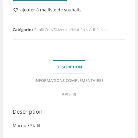
Simili
ajouter à ma liste de souhaits
Cuir
Baby
Blue
Catégorie :
Simili Cuir/Skivertex/Matières Adhésives
50
x
70
cm
DESCRIPTION
INFORMATIONS COMPLÉMENTAIRES
AVIS (0)
Description
Marque Stafil