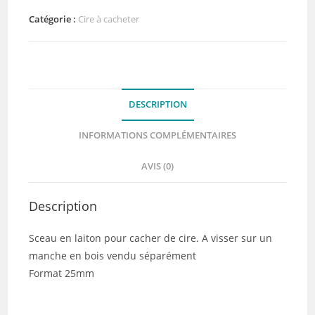
laiton
:
Catégorie :
Cire à cacheter
Pain
d'épice
-
DIY
DESCRIPTION
and
Cie
INFORMATIONS COMPLÉMENTAIRES
AVIS (0)
Description
Sceau en laiton pour cacher de cire. A visser sur un
manche en bois vendu séparément
Format 25mm