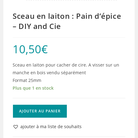
Sceau en laiton : Pain d’épice
– DIY and Cie
10,50
€
Sceau en laiton pour cacher de cire. A visser sur un
manche en bois vendu séparément
Format 25mm
Plus que 1 en stock
quantité
AJOUTER AU PANIER
de
Sceau
ajouter à ma liste de souhaits
en