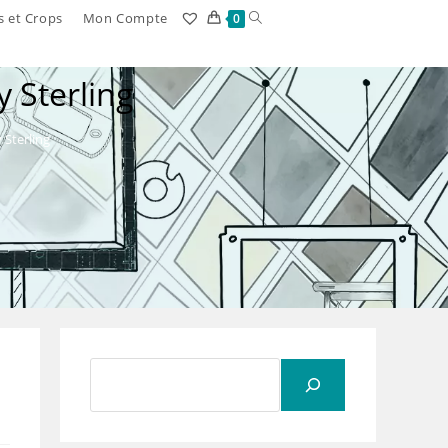
Toggle
s et Crops
Mon Compte
0
website
 Sterling
search
 Sterling
Rechercher