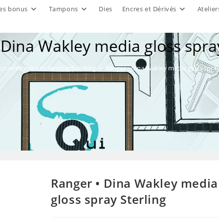
es bonus
Tampons
Dies
Encres et Dérivés
Atelier
 Dina Wakley media gloss spray
couvrez nos kits de scrapbooking
>
Ranger • Dina Wakley media gloss spray
Ranger • Dina Wakley media
gloss spray Sterling