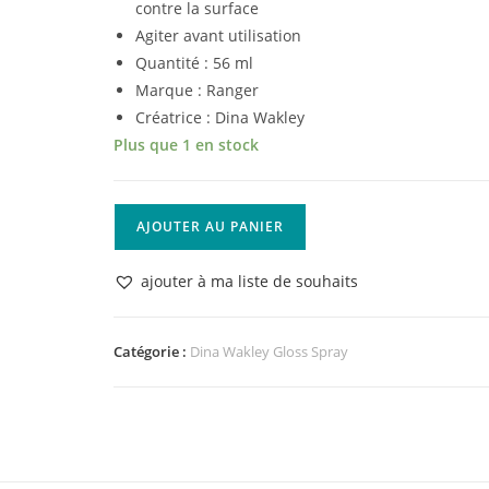
contre la surface
Agiter avant utilisation
Quantité : 56 ml
Marque : Ranger
Créatrice : Dina Wakley
Plus que 1 en stock
quantité
AJOUTER AU PANIER
de
Ranger
ajouter à ma liste de souhaits
•
Dina
Wakley
Catégorie :
Dina Wakley Gloss Spray
media
gloss
spray
Sterling