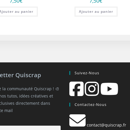
7,50
€
7,50
€
Ajouter au panier
Ajouter au panier
Suivez-Nous
etter Quiscrap
z la communauté Quiscrap ! 🎨
os tutos, idées créatives et
xclusives directement dans
Contactez-Nous
te mail
contact@quiscrap.fr