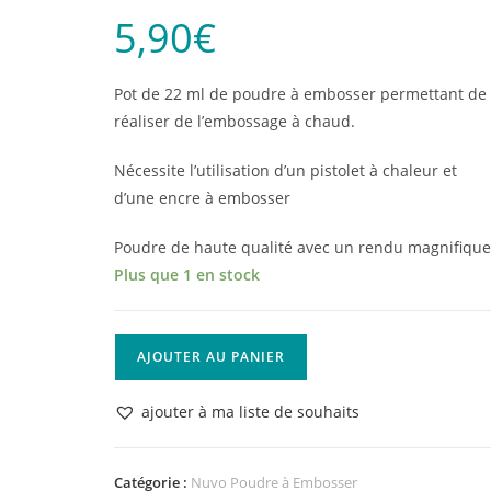
5,90
€
Pot de 22 ml de poudre à embosser permettant de
réaliser de l’embossage à chaud.
Nécessite l’utilisation d’un pistolet à chaleur et
d’une encre à embosser
Poudre de haute qualité avec un rendu magnifiqu
Plus que 1 en stock
quantité
AJOUTER AU PANIER
de
Poudre
ajouter à ma liste de souhaits
à
Embosser
Nuvo
Catégorie :
Nuvo Poudre à Embosser