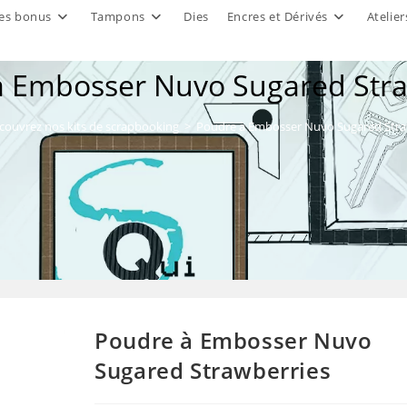
es bonus
Tampons
Dies
Encres et Dérivés
Atelier
à Embosser Nuvo Sugared Stra
couvrez nos kits de scrapbooking
>
Poudre à Embosser Nuvo Sugared Stra
Poudre à Embosser Nuvo
Sugared Strawberries