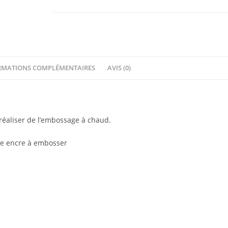
Sugared
Strawberries
RMATIONS COMPLÉMENTAIRES
AVIS (0)
éaliser de l’embossage à chaud.
’une encre à embosser