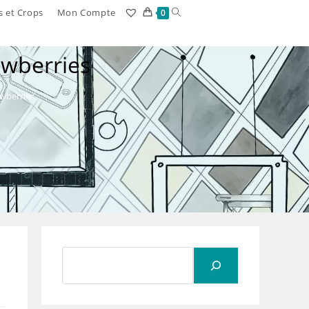
Toggle
s et Crops
Mon Compte
0
website
wberries
search
wberries
Rechercher