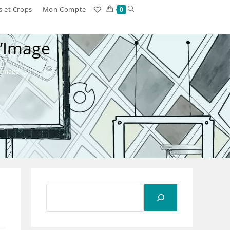
Toggle
s et Crops
Mon Compte
0
website
l’Image
search
l’Image
Rechercher