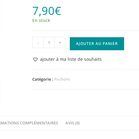
7,90
€
En stock
quantité
-
+
AJOUTER AU PANIER
de
Pochoir
ajouter à ma liste de souhaits
Pluie
de
Pétales
Catégorie :
Pochoirs
-
L'Encre
et
l'Image
RMATIONS COMPLÉMENTAIRES
AVIS (0)