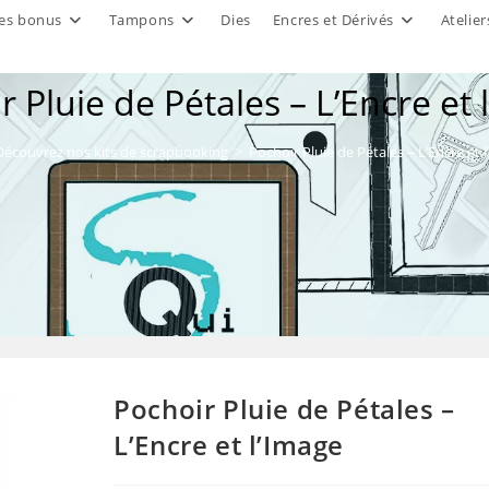
es bonus
Tampons
Dies
Encres et Dérivés
Atelier
r Pluie de Pétales – L’Encre et 
Découvrez nos kits de scrapbooking
>
Pochoir Pluie de Pétales – L’Encre et 
Pochoir Pluie de Pétales –
L’Encre et l’Image