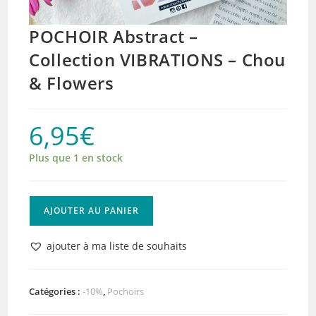
POCHOIR Abstract –
Collection VIBRATIONS – Chou
& Flowers
6,95
€
Plus que 1 en stock
quantité
AJOUTER AU PANIER
de
POCHOIR
ajouter à ma liste de souhaits
Abstract
-
Collection
Catégories :
-10%
,
Pochoirs
VIBRATIONS