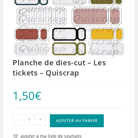
Planche de dies-cut – Les
tickets – Quiscrap
1,50
€
quantité
-
+
AJOUTER AU PANIER
de
Planche
ajouter à ma liste de souhaits