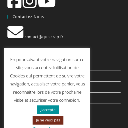
Contactez-Nous
contact@quiscrap.fr
Les Fiches Techniques et les Tutos
En poursuivant votre navigation sur ce
Le Blog
site, vous acceptez l’utilisation de
Cookies qui permettent de suivre votre
Conditions générales de vente
navigation, actualiser votre panier, vous
Mentions légales
reconnaitre lors de votre prochaine
Politique de confidentialité
visite et sécuriser votre connexion.
politique de cookies
J'accepte
Je ne veux pas