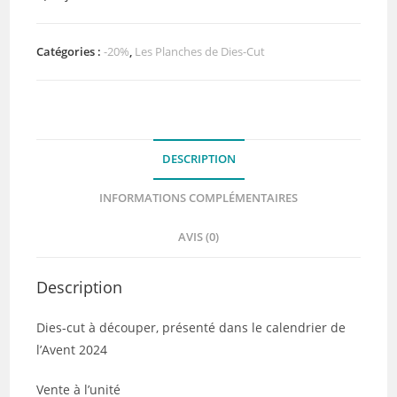
de
dies-
cut
Catégories :
-20%
,
Les Planches de Dies-Cut
-
Les
tickets
-
DESCRIPTION
Quiscrap
INFORMATIONS COMPLÉMENTAIRES
AVIS (0)
Description
Dies-cut à découper, présenté dans le calendrier de
l’Avent 2024
Vente à l’unité