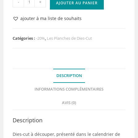
-
+
AJOUTER AU PANIER
de
Planche
ajouter à ma liste de souhaits
de
dies-
cut
Catégories :
-20%
,
Les Planches de Dies-Cut
-
Les
cadres
Expression
DESCRIPTION
-
Collection
INFORMATIONS COMPLÉMENTAIRES
Les
mots
AVIS (0)
-
Quiscrap
Description
Dies-cut à découper, présenté dans le calendrier de