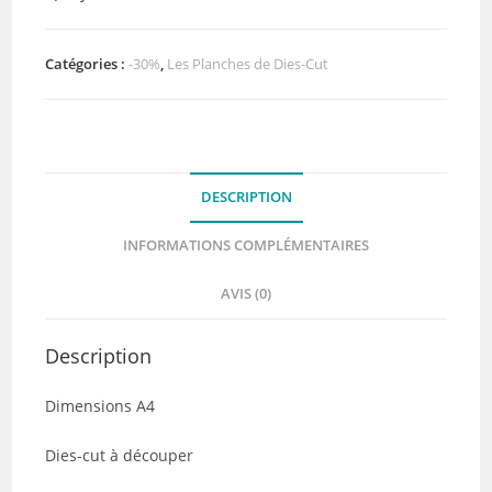
de
Dies-
cut
Catégories :
-30%
,
Les Planches de Dies-Cut
A4
-
Les
cartes
DESCRIPTION
voyage
-
INFORMATIONS COMPLÉMENTAIRES
By
Quiscrap
AVIS (0)
Description
Dimensions A4
Dies-cut à découper