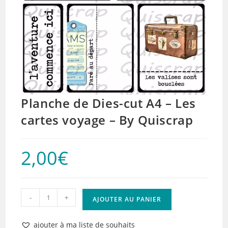
Planche de Dies-cut A4 – Les
cartes voyage – By Quiscrap
2,00
€
quantité
-
+
AJOUTER AU PANIER
de
Planche
ajouter à ma liste de souhaits