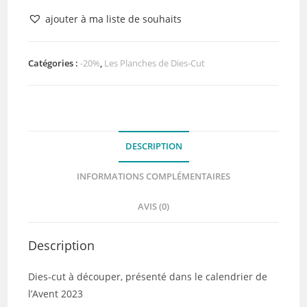
Planche
ajouter à ma liste de souhaits
de
dies-
cut
Catégories :
-20%
,
Les Planches de Dies-Cut
-
L'alphabet
de
l'Avent
DESCRIPTION
2023
-
INFORMATIONS COMPLÉMENTAIRES
Quiscrap
AVIS (0)
Description
Dies-cut à découper, présenté dans le calendrier de
l’Avent 2023