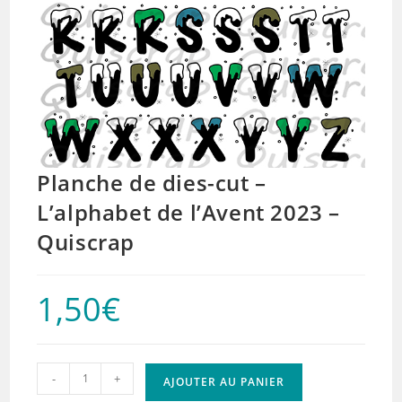
Planche de dies-cut –
L’alphabet de l’Avent 2023 –
Quiscrap
1,50
€
quantité
-
+
AJOUTER AU PANIER
de