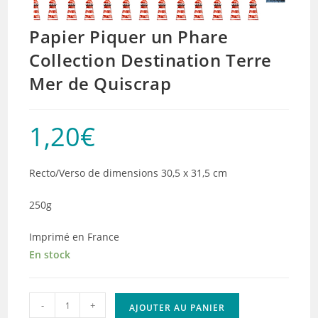
Papier Piquer un Phare
Collection Destination Terre
Mer de Quiscrap
1,20
€
Recto/Verso de dimensions 30,5 x 31,5 cm
250g
Imprimé en France
En stock
quantité
-
+
AJOUTER AU PANIER