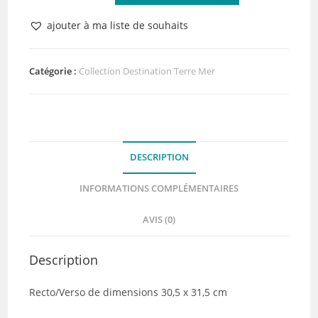
de
Papier
ajouter à ma liste de souhaits
Piquer
un
Phare
Catégorie :
Collection Destination Terre Mer
Collection
Destination
Terre
Mer
DESCRIPTION
de
Quiscrap
INFORMATIONS COMPLÉMENTAIRES
AVIS (0)
Description
Recto/Verso de dimensions 30,5 x 31,5 cm