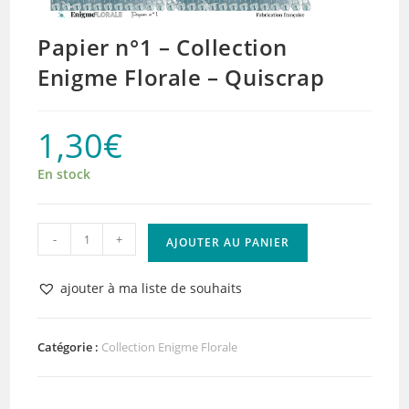
Papier n°1 – Collection
Enigme Florale – Quiscrap
1,30
€
En stock
quantité
-
+
AJOUTER AU PANIER
de
Papier
ajouter à ma liste de souhaits
n°1
–
Collection
Catégorie :
Collection Enigme Florale
Enigme
Florale