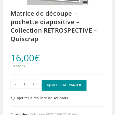
Matrice de découpe –
pochette diapositive –
Collection RETROSPECTIVE –
Quiscrap
16,00
€
En stock
quantité
-
+
AJOUTER AU PANIER
de
Matrice
ajouter à ma liste de souhaits
de
découpe
–
Catégories :
Collection RETROSPECTIVE
,
dies