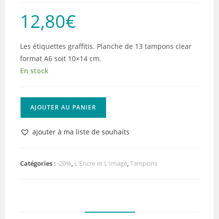
12,80
€
Les étiquettes graffitis. Planche de 13 tampons clear
format A6 soit 10×14 cm.
En stock
quantité
AJOUTER AU PANIER
de
L'Encre
ajouter à ma liste de souhaits
et
L'Image
Les
Catégories :
-20%
,
L'Encre et L'Image
,
Tampons
Etiquettes
Graffitis