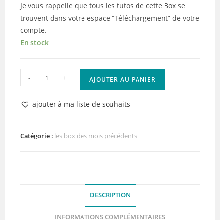
Je vous rappelle que tous les tutos de cette Box se
trouvent dans votre espace “Téléchargement” de votre
compte.
En stock
quantité
-
+
AJOUTER AU PANIER
de
La
ajouter à ma liste de souhaits
Box
de
Juin
Catégorie :
les box des mois précédents
2026
DESCRIPTION
INFORMATIONS COMPLÉMENTAIRES