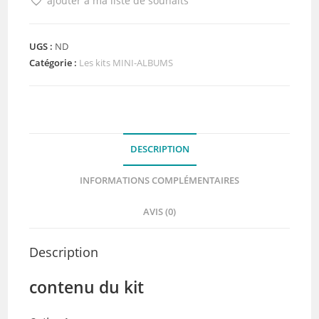
ajouter à ma liste de souhaits
Minialbum
En
vadrouille
UGS :
ND
Catégorie :
Les kits MINI-ALBUMS
DESCRIPTION
INFORMATIONS COMPLÉMENTAIRES
AVIS (0)
Description
contenu du kit