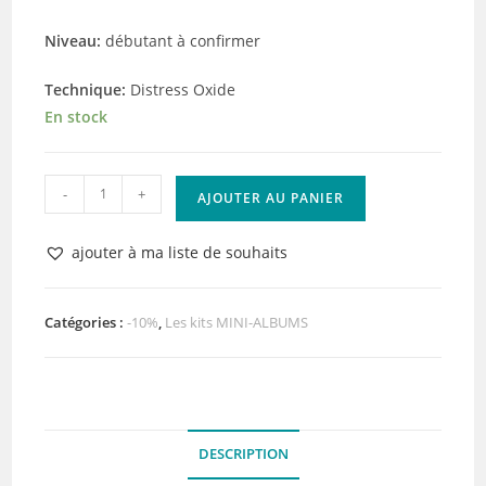
Niveau:
débutant à confirmer
Technique:
Distress Oxide
En stock
quantité
-
+
AJOUTER AU PANIER
de
Kit
ajouter à ma liste de souhaits
Minialbum
Carte
Postale
Catégories :
-10%
,
Les kits MINI-ALBUMS
DESCRIPTION