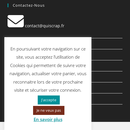
Contactez-Nous
contact@quiscrap.fr
Les Fiches Techniques et les Tutos
En poursuivant votre navigation sur ce
Le Blog
site, vous acceptez l’utilisation de
Cookies qui permettent de suivre votre
Conditions générales de vente
navigation, actualiser votre panier, vous
Mentions légales
reconnaitre lors de votre prochaine
Politique de confidentialité
visite et sécuriser votre connexion.
politique de cookies
J'accepte
Je ne veux pas
En savoir plus