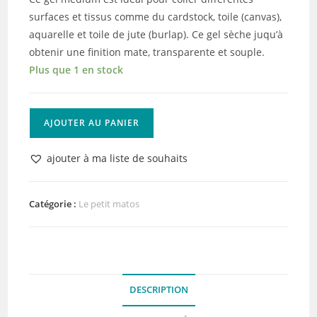
surfaces et tissus comme du cardstock, toile (canvas),
aquarelle et toile de jute (burlap). Ce gel sèche juqu’à
obtenir une finition mate, transparente et souple.
Plus que 1 en stock
quantité
AJOUTER AU PANIER
de
Gel
ajouter à ma liste de souhaits
Médium
Dina
Wakley
Catégorie :
Le petit matos
Ultra
Thick
DESCRIPTION