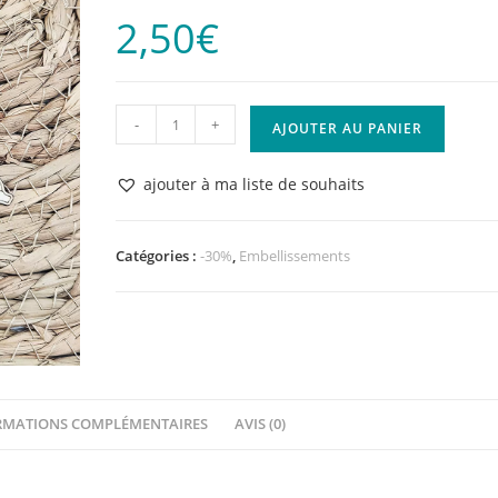
2,50
€
quantité
-
+
AJOUTER AU PANIER
de
Embellissements
ajouter à ma liste de souhaits
-
4
mouettes
Catégories :
-30%
,
Embellissements
-
Quiscrap
RMATIONS COMPLÉMENTAIRES
AVIS (0)