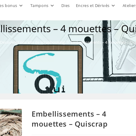
es bonus
Tampons
Dies
Encres et Dérivés
Atelier
lissements – 4 mouettes – Qu
Découvrez nos kits de scrapbooking
>
Embellissements – 4 mouettes – Qu
Embellissements – 4
mouettes – Quiscrap