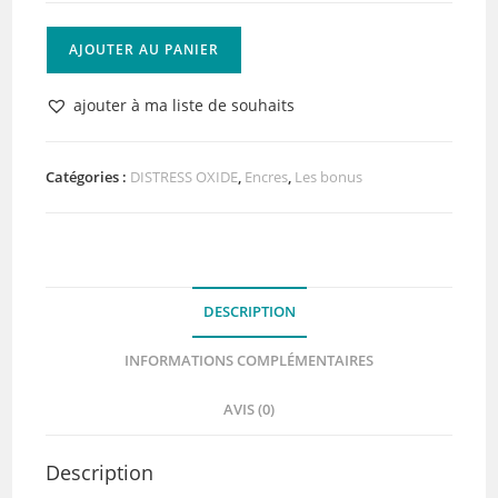
quantité
AJOUTER AU PANIER
de
Distress
ajouter à ma liste de souhaits
Oxide
Forest
Moss
Catégories :
DISTRESS OXIDE
,
Encres
,
Les bonus
DESCRIPTION
INFORMATIONS COMPLÉMENTAIRES
AVIS (0)
Description