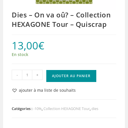
Dies – On va oû? – Collection
HEXAGONE Tour – Quiscrap
13,00
€
En stock
quantité
-
+
AJOUTER AU PANIER
de
Dies
ajouter à ma liste de souhaits
–
On
va
Catégories :
-10%
,
Collection HEXAGONE Tour
,
dies
oû?
–