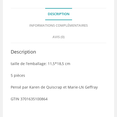
Collection
HEXAGONE
DESCRIPTION
Tour
-
INFORMATIONS COMPLÉMENTAIRES
Quiscrap
AVIS (0)
Description
taille de l’emballage: 11,5*18,5 cm
5 pièces
Pensé par Karen de Quiscrap et Marie-LN Geffray
GTIN 3701635100864