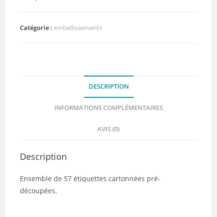
CUTS
etiquettes
summer
Catégorie :
embellissements
GLOBE
TROTTER
-
Chou
DESCRIPTION
&
Flowers
INFORMATIONS COMPLÉMENTAIRES
AVIS (0)
Description
Ensemble de 57 étiquettes cartonnées pré-
découpées.