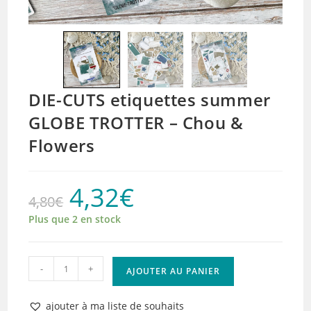
DIE-CUTS etiquettes summer
GLOBE TROTTER – Chou &
Flowers
4,32
€
Le
Le
4,80
€
prix
prix
initial
actuel
était :
est :
Plus que 2 en stock
4,80€.
4,32€.
quantité
-
+
AJOUTER AU PANIER
de
DIE-
ajouter à ma liste de souhaits