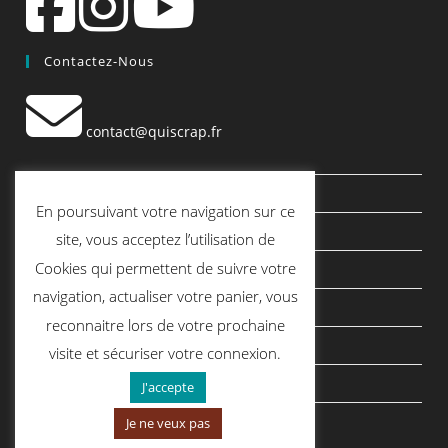
Contactez-Nous
contact@quiscrap.fr
Les Fiches Techniques et les Tutos
En poursuivant votre navigation sur ce
Le Blog
site, vous acceptez l’utilisation de
Cookies qui permettent de suivre votre
Conditions générales de vente
navigation, actualiser votre panier, vous
Mentions légales
reconnaitre lors de votre prochaine
Politique de confidentialité
visite et sécuriser votre connexion.
politique de cookies
J'accepte
Je ne veux pas