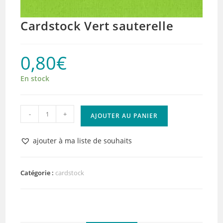
Cardstock Vert sauterelle
0,80
€
En stock
quantité
-
+
AJOUTER AU PANIER
de
Cardstock
ajouter à ma liste de souhaits
Vert
sauterelle
Catégorie :
cardstock