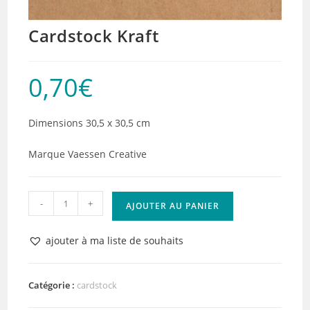
Cardstock Kraft
0,70
€
Dimensions 30,5 x 30,5 cm
Marque Vaessen Creative
quantité
-
+
AJOUTER AU PANIER
de
Cardstock
ajouter à ma liste de souhaits
Kraft
Catégorie :
cardstock