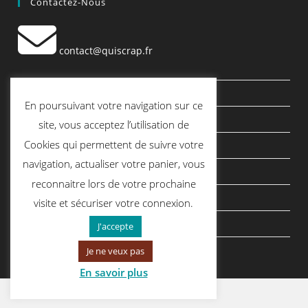
Contactez-Nous
contact@quiscrap.fr
Les Fiches Techniques et les Tutos
En poursuivant votre navigation sur ce
Le Blog
site, vous acceptez l’utilisation de
Cookies qui permettent de suivre votre
Conditions générales de vente
navigation, actualiser votre panier, vous
Mentions légales
reconnaitre lors de votre prochaine
Politique de confidentialité
visite et sécuriser votre connexion.
politique de cookies
J'accepte
Je ne veux pas
En savoir plus