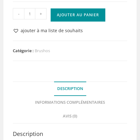
quantité
-
+
AJOUTER AU PANIER
de
Brusho
ajouter à ma liste de souhaits
Colours
Alizarin
Crimson
Catégorie :
Brushos
DESCRIPTION
INFORMATIONS COMPLÉMENTAIRES
AVIS (0)
Description