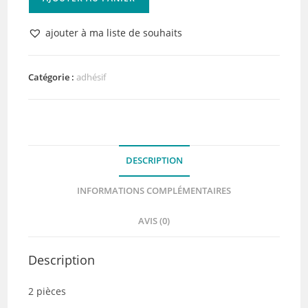
de
Bouteille
ajouter à ma liste de souhaits
Applicateur
Pointe
ultra
Catégorie :
adhésif
fine
pour
colle
DESCRIPTION
INFORMATIONS COMPLÉMENTAIRES
AVIS (0)
Description
2 pièces