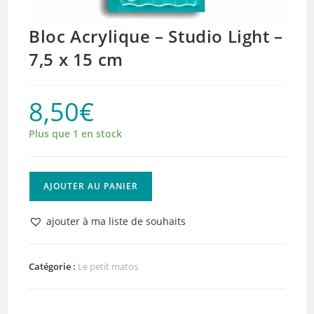
Bloc Acrylique – Studio Light –
7,5 x 15 cm
8,50
€
Plus que 1 en stock
quantité
AJOUTER AU PANIER
de
Bloc
ajouter à ma liste de souhaits
Acrylique
-
Studio
Catégorie :
Le petit matos
Light
-