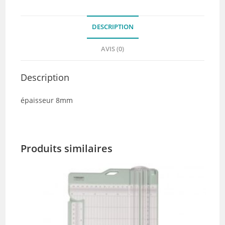
7,5
x
DESCRIPTION
15
cm
AVIS (0)
Description
épaisseur 8mm
Produits similaires