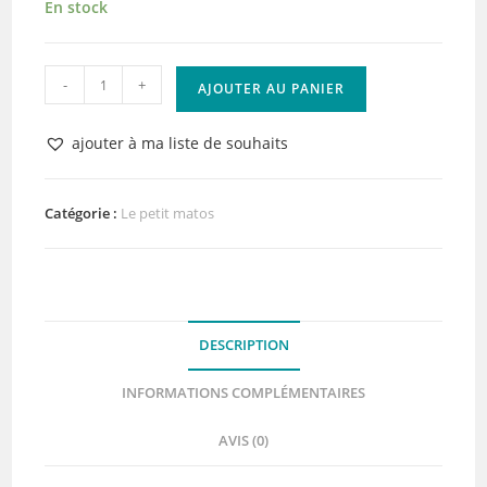
En stock
quantité
-
+
AJOUTER AU PANIER
de
Bloc
ajouter à ma liste de souhaits
Acrylique
90x90x10
mm
Catégorie :
Le petit matos
DESCRIPTION
INFORMATIONS COMPLÉMENTAIRES
AVIS (0)