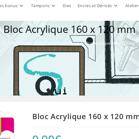
es bonus
Tampons
Dies
Encres et Dérivés
Atelier
Bloc Acrylique 160 x 120 mm
>
Découvrez nos kits de scrapbooking
>
Bloc Acrylique 160 x 120 mm
Bloc Acrylique 160 x 120 m