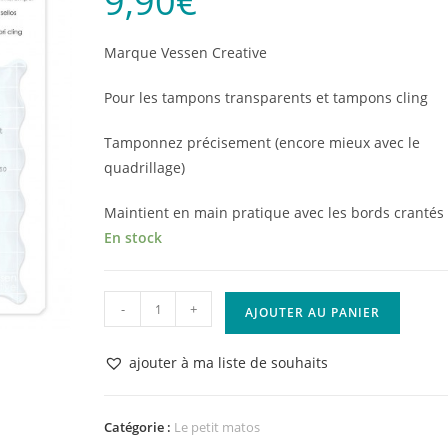
9,90
€
Marque Vessen Creative
Pour les tampons transparents et tampons cling
Tamponnez précisement (encore mieux avec le
quadrillage)
Maintient en main pratique avec les bords crantés
En stock
quantité
-
+
AJOUTER AU PANIER
de
Bloc
ajouter à ma liste de souhaits
Acrylique
160
x
Catégorie :
Le petit matos