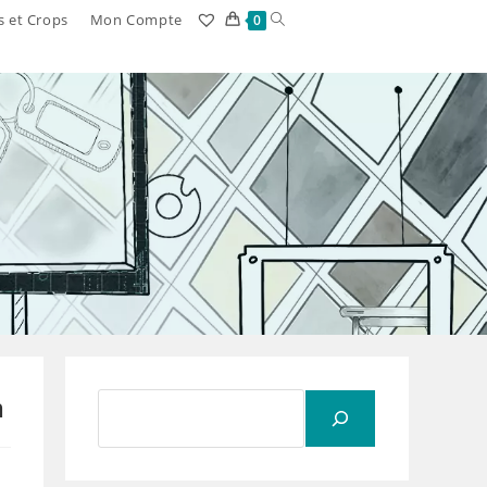
Toggle
s et Crops
Mon Compte
0
website
search
m
Rechercher