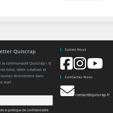
Suivez-Nous
etter Quiscrap
z la communauté Quiscrap ! 🎨
os tutos, idées créatives et
xclusives directement dans
Contactez-Nous
te mail
contact@quiscrap.fr
pte la politique de confidentialité