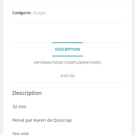
Ca
sent
Catégorie :
Badges
le
soleil
-
Quiscrap
DESCRIPTION
INFORMATIONS COMPLÉMENTAIRES
AVIS (0)
Description
32 mm
Pensé par Karen de Quiscrap
Dos plat