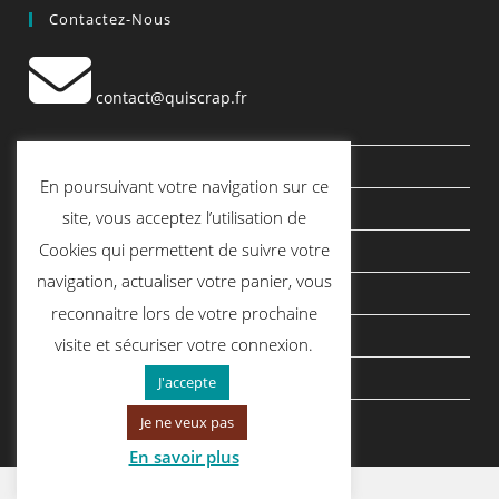
Contactez-Nous
contact@quiscrap.fr
Les Fiches Techniques et les Tutos
En poursuivant votre navigation sur ce
Le Blog
site, vous acceptez l’utilisation de
Cookies qui permettent de suivre votre
Conditions générales de vente
navigation, actualiser votre panier, vous
Mentions légales
reconnaitre lors de votre prochaine
Politique de confidentialité
visite et sécuriser votre connexion.
politique de cookies
J'accepte
Je ne veux pas
En savoir plus