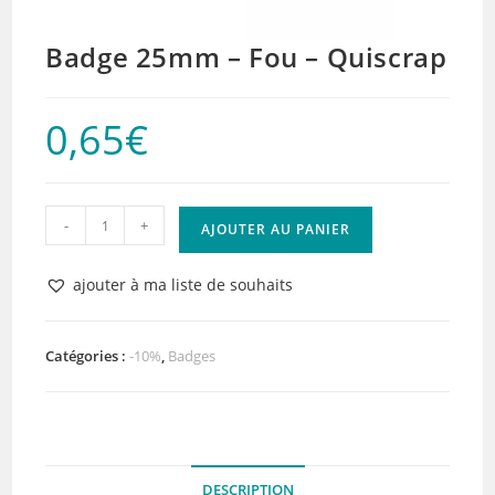
Badge 25mm – Fou – Quiscrap
0,65
€
quantité
-
+
AJOUTER AU PANIER
de
Badge
ajouter à ma liste de souhaits
25mm
-
Fou
Catégories :
-10%
,
Badges
-
Quiscrap
DESCRIPTION