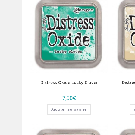
Distress Oxide Lucky Clover
Distre
7,50
€
Ajouter au panier