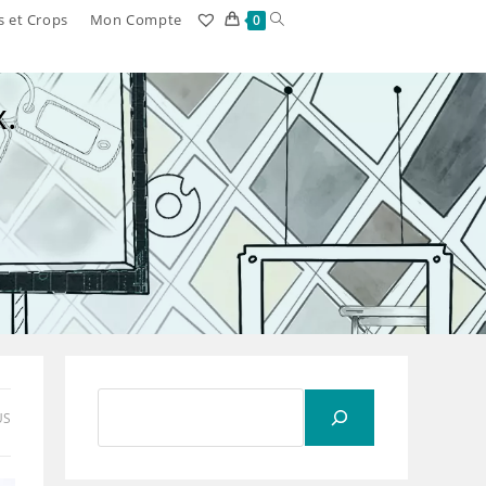
Toggle
s et Crops
Mon Compte
0
website
search
x.
Rechercher
US