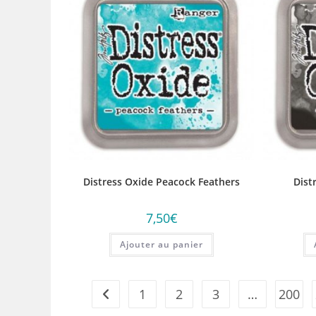
Distress Oxide Peacock Feathers
Dist
7,50
€
Ajouter au panier
1
2
3
…
200