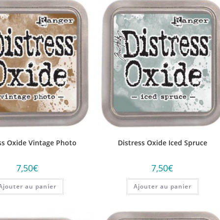
ss Oxide Vintage Photo
Distress Oxide Iced Spruce
7,50
€
7,50
€
Ajouter au panier
Ajouter au panier