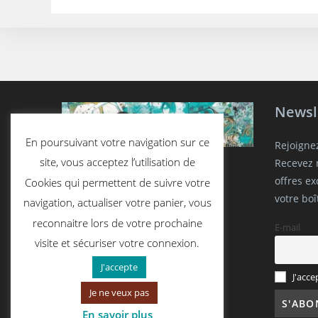
Newsl
En poursuivant votre navigation sur ce
Rejoigne
site, vous acceptez l’utilisation de
Recevez n
offres e
Cookies qui permettent de suivre votre
votre boî
navigation, actualiser votre panier, vous
reconnaitre lors de votre prochaine
E-mail
visite et sécuriser votre connexion.
J'accepte
J'acce
Je ne veux pas
En savoir plus