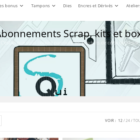
es bonus
Tampons
Dies
Encres et Dérivés
Atelier
bonnements Scrap, kits et bo
C’est ici que vous pouvez parcourir les produits de cette boutique.
VOIR :
12
24
TO