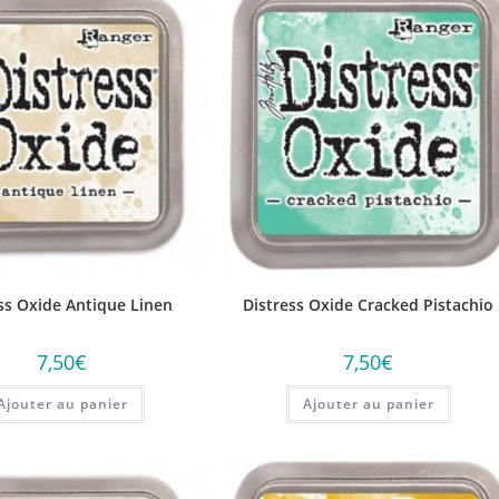
ss Oxide Antique Linen
Distress Oxide Cracked Pistachio
7,50
€
7,50
€
Ajouter au panier
Ajouter au panier