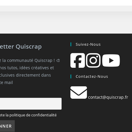
Suivez-Nous
etter Quiscrap
z la communauté Quiscrap ! 🎨
os tutos, idées créatives et
xclusives directement dans
Contactez-Nous
te mail
contact@quiscrap.fr
pte la politique de confidentialité