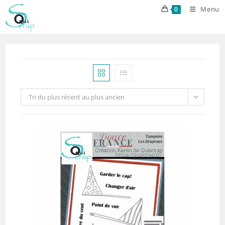
Skip
Menu
0
to
content
Tri du plus récent au plus ancien