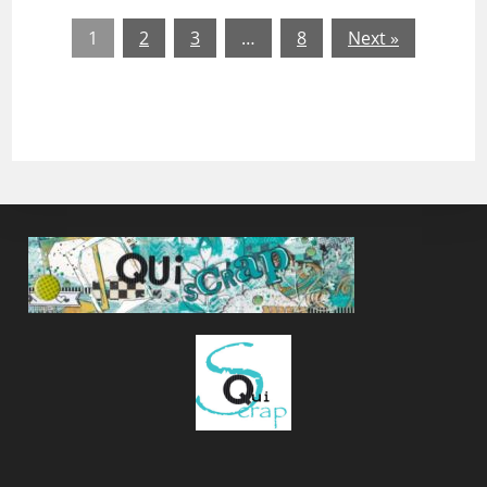
1
2
3
…
8
Next »